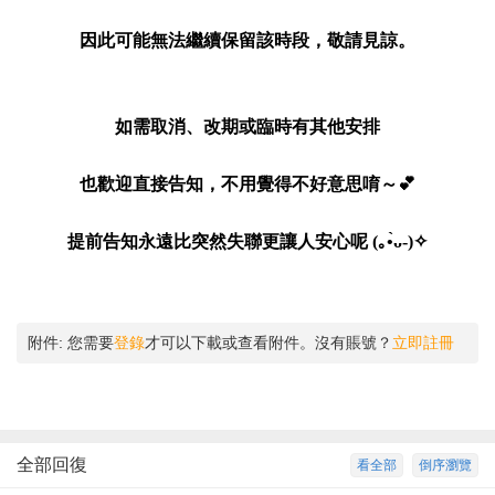
因此可能無法繼續保留該時段，敬請見諒。
如需取消、改期或臨時有其他安排
也歡迎直接告知，不用覺得不好意思唷～💕
提前告知永遠比突然失聯更讓人安心呢 (｡•̀ᴗ-)✧
附件:
您需要
登錄
才可以下載或查看附件。沒有賬號？
立即註冊
全部回復
看全部
倒序瀏覽